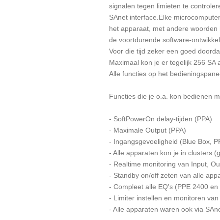
signalen tegen limieten te controler
SAnet interface.Elke microcomputer
het apparaat, met andere woorden h
de voortdurende software-ontwikke
Voor die tijd zeker een goed doorda
Maximaal kon je er tegelijk 256 SA
Alle functies op het bedieningspan
Functies die je o.a. kon bedienen m
- SoftPowerOn delay-tijden (PPA)
- Maximale Output (PPA)
- Ingangsgevoeligheid (Blue Box, 
- Alle apparaten kon je in clusters 
- Realtime monitoring van Input, Ou
- Standby on/off zeten van alle app
- Compleet alle EQ's (PPE 2400 en
- Limiter instellen en monitoren v
- Alle apparaten waren ook via SAne