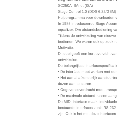
SC250A, SAnet (ISA)
Stage Control 1.0 (DOS 6.22/GEM)
Hulpprogramma voor downloaden v
In 1985 introduceerde Stage Accom
equalizer. Om afstandsbediening va
Tijdens de ontwikkeling van nieuwe
bedienen. We waren ook op zoek naa
Motivatie:
Dit deel geeft een kort overzicht va
ontwikkelen.
De belangrijkste interfacespecificati
• De interface moet werken met een 
• Het aantal afzonderlijk aanstuur
dozen aan te sturen.
• Gegevensoverdracht moet transpar
• De maximale afstand tussen aange
De MIDI-interface maakt individue
bestaande interfaces zoals RS-232 
zijn. Ook is het met deze interfaces