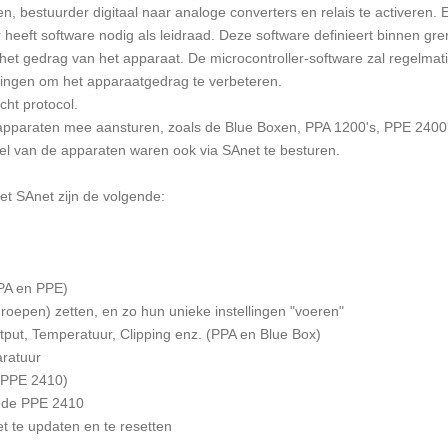
en, bestuurder digitaal naar analoge converters en relais te activeren. E
 heeft software nodig als leidraad. Deze software definieert binnen g
et gedrag van het apparaat. De microcontroller-software zal regelmati
lingen om het apparaatgedrag te verbeteren.
cht protocol.
 apparaten mee aansturen, zoals de Blue Boxen, PPA 1200's, PPE 2400
eel van de apparaten waren ook via SAnet te besturen.
et SAnet zijn de volgende:
PPA en PPE)
(groepen) zetten, en zo hun unieke instellingen "voeren"
tput, Temperatuur, Clipping enz. (PPA en Blue Box)
aratuur
 PPE 2410)
an de PPE 2410
t te updaten en te resetten