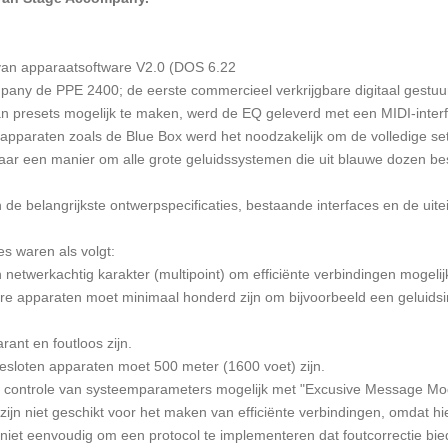
an apparaatsoftware V2.0 (DOS 6.22
pany de PPE 2400; de eerste commercieel verkrijgbare digitaal gestu
n presets mogelijk te maken, werd de EQ geleverd met een MIDI-inter
 apparaten zoals de Blue Box werd het noodzakelijk om de volledige s
r een manier om alle grote geluidssystemen die uit blauwe dozen besta
n de belangrijkste ontwerpspecificaties, bestaande interfaces en de uite
es waren als volgt:
netwerkachtig karakter (multipoint) om efficiënte verbindingen mogeli
bare apparaten moet minimaal honderd zijn om bijvoorbeeld een geluidsi
ant en foutloos zijn.
sloten apparaten moet 500 meter (1600 voet) zijn.
le controle van systeemparameters mogelijk met "Excusive Message M
zijn niet geschikt voor het maken van efficiënte verbindingen, omdat 
 niet eenvoudig om een ​​protocol te implementeren dat foutcorrectie bie