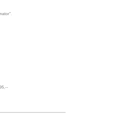
nator".
95,--