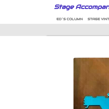
Ga
Stage Accompan
direct
naar
ED`S COLUMN
STAGE VIN
de
hoofdinhoud