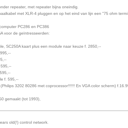
der repeater, met repeater bijna oneindig.
naalkabel met XLR-4 pluggen en op het eind van lijn een "75 ohm termi
en computer PC286 en PC386
SA voor de geïntresseerden:
le, SC250A kaart plus een module naar keuze f. 2850,--
995,--
5,--
595,--
595,--
 f. 595,--
hilips 3202 80286 met coprocessor!!!!!! En VGA color scherm) f.16.9
 50 gemaakt (tot 1993),
ars old(!) control network.