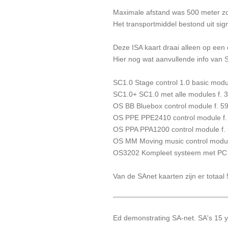
Maximale afstand was 500 meter zon
Het transportmiddel bestond uit sig
Deze ISA kaart draai alleen op e
Hier nog wat aanvullende info van 
SC1.0 Stage control 1.0 basic modu
SC1.0+ SC1.0 met alle modules f. 3
OS BB Bluebox control module f. 59
OS PPE PPE2410 control module f. 
OS PPA PPA1200 control module f. 
OS MM Moving music control module
OS3202 Kompleet systeem met PC (P
Van de SAnet kaarten zijn er totaal
Ed demonstrating SA-net. SA's 15 ye