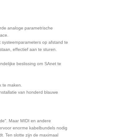
urde analoge parametrische
face.
et systeemparameters op afstand te
an, effectief aan te sturen.
indelijke beslissing om SAnet te
jk te maken.
nstallatie van honderd blauwe
ode". Maar MIDI en andere
hiervoor enorme kabelbundels nodig
dt. Ten slotte zijn de maximaal