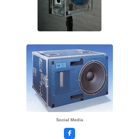
Social Media
F